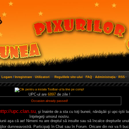
Logare
/
Inregistrare
·
Utilizatori
· ·
Regulilele site-ului
·
FAQ
·
Administraţia
·
RSS
·
UPC-ul are
6897
de zile !
Occasion already passed!
http://upc.clan.su
, şi înainte de a sta cu toţi buneii, nănăşăii şi upc-iştii l
înţelegeţi umorul nostru.
iunii aşa că ae! Nimeni nu are dreptul să insulte sau să încalce drepturile unui
ăţilor dumneavostră. Participaţi în Chat sau în Forum. Oricare din noi va fi bu