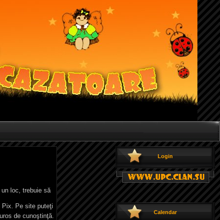
Login
a un loc, trebuie să
 Pix. Pe site puteţi
Calendar
curos de cunoştinţă.